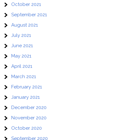
October 2021
September 2021
August 2021
July 2021
June 2021
May 2021
April 2021
March 2021
February 2021
January 2021
December 2020
November 2020
October 2020
September 2020