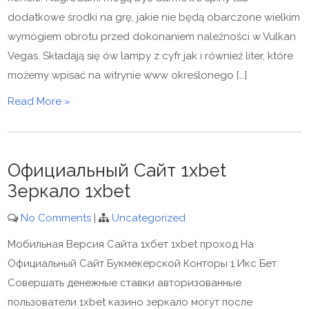
dodatkowe środki na grę, jakie nie będą obarczone wielkim
wymogiem obrotu przed dokonaniem należności w Vulkan
Vegas. Składają się ów lampy z cyfr jak i również liter, które
możemy wpisać na witrynie www określonego […]
Read More »
Официальный Сайт 1xbet
Зеркало 1xbet
No Comments
|
Uncategorized
Мобильная Версия Сайта 1хбет 1xbet проход На
Официальный Сайт Букмекерской Конторы 1 Икс Бет
Совершать денежные ставки авторизованные
пользователи 1xbet казино зеркало могут после