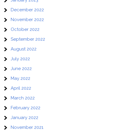
January 2023
December 2022
November 2022
October 2022
September 2022
August 2022
July 2022
June 2022
May 2022
April 2022
March 2022
February 2022
January 2022
November 2021