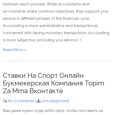
between each process. While accountants and
accountants share common objectives, they support your
service in different phases of the financial cycle.
Accounting is more administrative and transactional,
concerned with taping monetary transactions. Accounting
is more subjective, providing you service […]
Read More »
Ставки На Спорт Онлайн
Букмекерская Компания Topim
Za Mma Вконтакте
No Comments
|
Uncategorized
Вам даже нужно куда-либо идти, чтобы поставить на