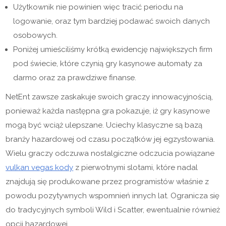
Użytkownik nie powinien więc tracić periodu na
logowanie, oraz tym bardziej podawać swoich danych
osobowych.
Poniżej umieściliśmy krótką ewidencję największych firm
pod świecie, które czynią gry kasynowe automaty za
darmo oraz za prawdziwe finanse.
NetEnt zawsze zaskakuje swoich graczy innowacyjnością,
ponieważ każda następna gra pokazuje, iż gry kasynowe
mogą być wciąż ulepszane. Uciechy klasyczne są bazą
branży hazardowej od czasu początków jej egzystowania.
Wielu graczy odczuwa nostalgiczne odczucia powiązane
vulkan vegas kody
z pierwotnymi slotami, które nadal
znajdują się produkowane przez programistów właśnie z
powodu pozytywnych wspomnień innych lat. Ogranicza się
do tradycyjnych symboli Wild i Scatter, ewentualnie również
opcji hazardowej.