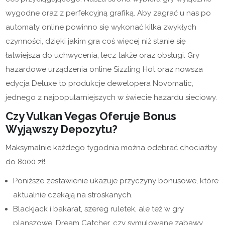
wygodne oraz z perfekcyjną grafiką. Aby zagrać u nas po
automaty online powinno się wykonać kilka zwykłych
czynności, dzięki jakim gra coś więcej niż stanie się
łatwiejsza do uchwycenia, lecz także oraz obsługi. Gry
hazardowe urządzenia online Sizzling Hot oraz nowsza
edycja Deluxe to produkcje dewelopera Novomatic,
jednego z najpopularniejszych w świecie hazardu sieciowy.
Czy Vulkan Vegas Oferuje Bonus
Wyjąwszy Depozytu?
Maksymalnie każdego tygodnia można odebrać chociażby
do 8000 zł!
Poniższe zestawienie ukazuje przyczyny bonusowe, które
aktualnie czekają na stroskanych.
Blackjack i bakarat, szereg ruletek, ale też w gry
planszowe, Dream Catcher, czy symulowane zabawy