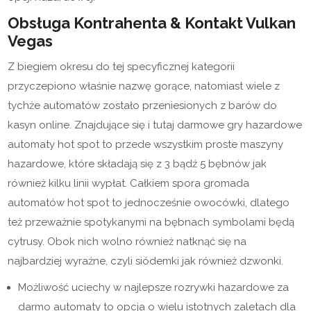
Obsługa Kontrahenta & Kontakt Vulkan
Vegas
Z biegiem okresu do tej specyficznej kategorii
przyczepiono właśnie nazwę gorące, natomiast wiele z
tychże automatów zostało przeniesionych z barów do
kasyn online. Znajdujące się i tutaj darmowe gry hazardowe
automaty hot spot to przede wszystkim proste maszyny
hazardowe, które składają się z 3 bądź 5 bębnów jak
również kilku linii wypłat. Całkiem spora gromada
automatów hot spot to jednocześnie owocówki, dlatego
też przeważnie spotykanymi na bębnach symbolami będą
cytrusy. Obok nich wolno również natknąć się na
najbardziej wyraźne, czyli siódemki jak również dzwonki.
Możliwość uciechy w najlepsze rozrywki hazardowe za
darmo automaty to opcja o wielu istotnych zaletach dla