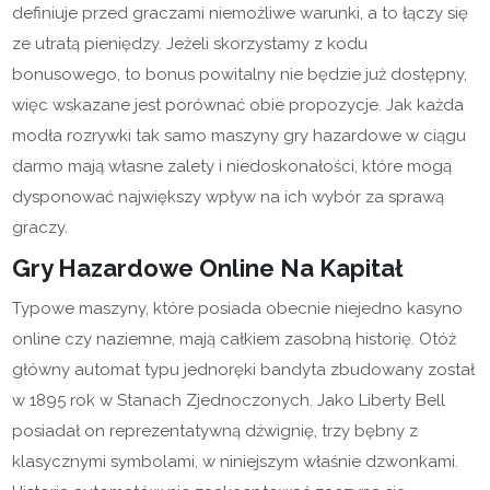
definiuje przed graczami niemożliwe warunki, a to łączy się
ze utratą pieniędzy. Jeżeli skorzystamy z kodu
bonusowego, to bonus powitalny nie będzie już dostępny,
więc wskazane jest porównać obie propozycje. Jak każda
modła rozrywki tak samo maszyny gry hazardowe w ciągu
darmo mają własne zalety i niedoskonałości, które mogą
dysponować największy wpływ na ich wybór za sprawą
graczy.
Gry Hazardowe Online Na Kapitał
Typowe maszyny, które posiada obecnie niejedno kasyno
online czy naziemne, mają całkiem zasobną historię. Otóż
główny automat typu jednoręki bandyta zbudowany został
w 1895 rok w Stanach Zjednoczonych. Jako Liberty Bell
posiadał on reprezentatywną dźwignię, trzy bębny z
klasycznymi symbolami, w niniejszym właśnie dzwonkami.