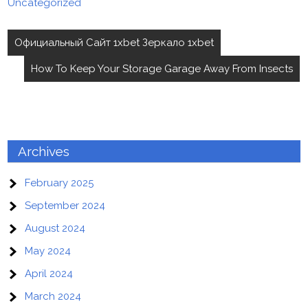
Uncategorized
Post
Официальный Сайт 1xbet Зеркало 1xbet
navigation
How To Keep Your Storage Garage Away From Insects
Archives
February 2025
September 2024
August 2024
May 2024
April 2024
March 2024