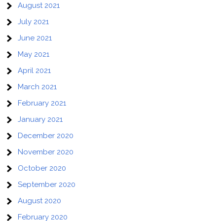
August 2021
July 2021
June 2021
May 2021
April 2021
March 2021
February 2021
January 2021
December 2020
November 2020
October 2020
September 2020
August 2020
February 2020